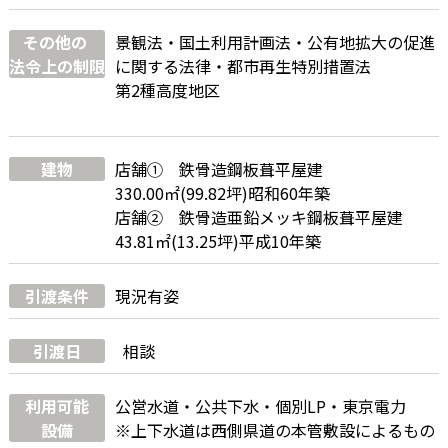
その他の
景観法・国土利用計画法・公有地拡大の促進
法令上の制限
に関する法律・都市再生特別措置法
第2種高度地区
建物
店舗① 鉄骨造鋼板葺平屋建
330.00㎡(99.82坪)昭和60年築
店舗➁ 鉄骨造亜鉛メッキ鋼板葺平屋建
43.81㎡(13.25坪)平成10年築
引渡条件
現況有姿
引渡日
相談
利用可能
公営水道・公共下水・個別LP・東京電力
設備
※上下水道は西側県道の本管敷設によるもの