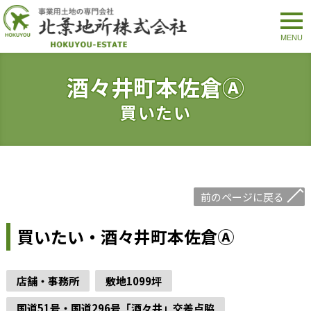
togg
navi
酒々井町本佐倉Ⓐ
買いたい
買いたい・酒々井町本佐倉
Ⓐ
店舗・事務所
敷地1099坪
国道51号・国道296号「酒々井」交差点脇