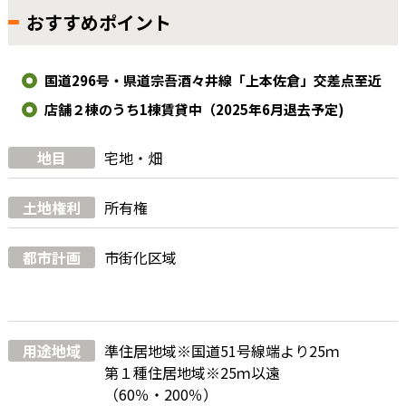
おすすめポイント
国道296号・県道宗吾酒々井線「上本佐倉」交差点至近
店舗２棟のうち1棟賃貸中（2025年6月退去予定)
地目
宅地・畑
土地権利
所有権
都市計画
市街化区域
用途地域
準住居地域※国道51号線端より25ｍ
第１種住居地域※25ｍ以遠
（60％・200％）