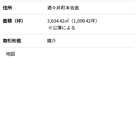
住所
酒々井町本佐倉
面積（坪）
3,634.42㎡（1,099.41坪）
※公簿による
取引形態
媒介
地図