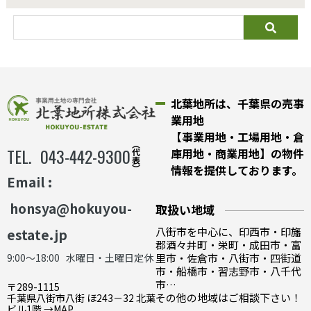
北葉地所は、千葉県の売事
業用地
【事業用地・工場用地・倉
043-442-9300
庫用地・商業用地】の物件
情報を提供しております。
Email :
honsya@hokuyou-
取扱い地域
八街市を中心に、印西市・印旛
estate.jp
郡酒々井町・栄町・成田市・富
9:00～18:00 水曜日・土曜日定休
里市・佐倉市・八街市・四街道
市・船橋市・習志野市・八千代
市…
〒289-1115
その他の地域はご相談下さい！
千葉県八街市八街 ほ243－32 北葉
ビル1階 →
MAP