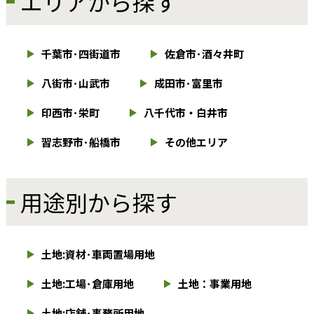
エリアから探す
千葉市･四街道市
佐倉市･酒々井町
八街市･山武市
成田市･富里市
印西市･栄町
八千代市・白井市
習志野市･船橋市
その他エリア
用途別から探す
土地:資材･車両置場用地
土地:工場･倉庫用地
土地：事業用地
土地:店舗･事務所用地